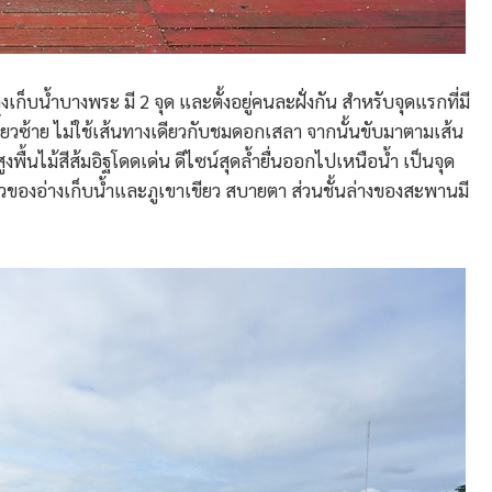
งเก็บน้ำบางพระ มี 2 จุด และตั้งอยู่คนละฝั่งกัน สำหรับจุดแรกที่มี
ลี้ยวซ้าย ไม่ใช้เส้นทางเดียวกับชมดอกเสลา จากนั้นขับมาตามเส้น
พื้นไม้สีส้มอิฐโดดเด่น ดีไซน์สุดล้ำยื่นออกไปเหนือน้ำ เป็นจุด
วิวของอ่างเก็บน้ำและภูเขาเขียว สบายตา ส่วนชั้นล่างของสะพานมี