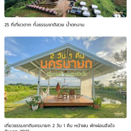
25 ที่เที่ยวตาก ทั้งธรรมชาติสวย น้ำตกงาม
เที่ยวธรรมชาตินครนายก 2 วัน 1 คืน หน้าฝน พักผ่อนฮีลใจ