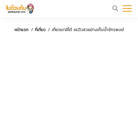
หน้า
ข้อมูล
ที่
ตัว
หน้าแรก
ที่เที่ยว
เที่ยวเขาอีโต้ ชมวิวสวยอ่างเก็บน้ำจักรพงษ์
แรก
ท่อง
เที่ยว
อย่าง
เที่ยว
ทริป