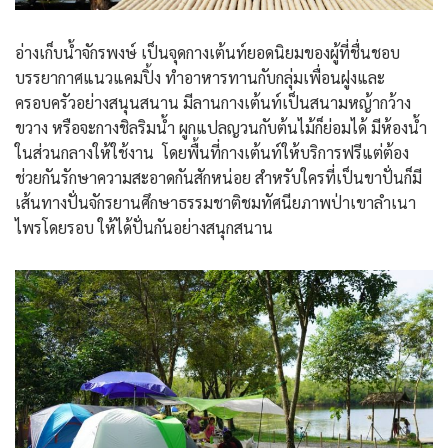
อ่างเก็บน้ำจักรพงษ์ เป็นจุดกางเต้นท์ยอดนิยมของผู้ที่ชื่นชอบ
บรรยากาศแนวแคมปิ้ง ทำอาหารทานกับกลุ่มเพื่อนฝูงและ
ครอบครัวอย่างสนุนสนาน มีลานกางเต้นท์เป็นสนามหญ้ากว้าง
ขวาง หรือจะกางชิลริมน้ำ ผูกแปลญวนกับต้นไม้ก็ย่อมได้ มีห้องน้ำ
ในส่วนกลางให้ใช้งาน โดยพื้นที่กางเต้นท์ให้บริการฟรีแต่ต้อง
ช่วยกันรักษาความสะอาดกันสักหน่อย สำหรับใครที่เป็นขาปั่นก็มี
เส้นทางปั่นจักรยานศึกษาธรรมชาติชมทัศนียภาพป่าเขาลำเนา
ไพรโดยรอบ ให้ได้ปั่นกันอย่างสนุกสนาน