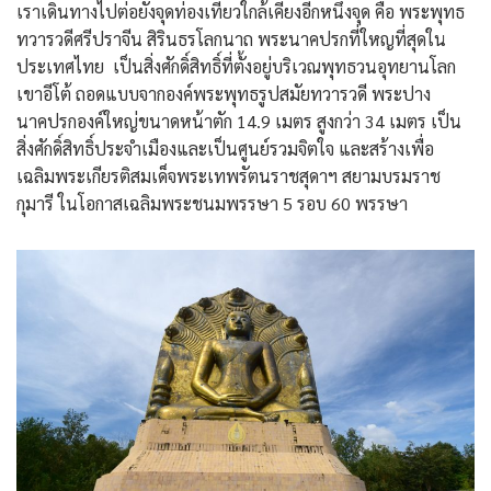
เราเดินทางไปต่อยังจุดท่องเที่ยวใกล้เคียงอีกหนึ่งจุด คือ พระพุทธ
ทวารวดีศรีปราจีน สิรินธรโลกนาถ พระนาคปรกที่ใหญที่สุดใน
ประเทศไทย เป็นสิ่งศักดิ์สิทธิ์ที่ตั้งอยู่บริเวณพุทธวนอุทยานโลก
เขาอีโต้ ถอดแบบจากองค์พระพุทธรูปสมัยทวารวดี พระปาง
นาคปรกองค์ใหญ่ขนาดหน้าตัก 14.9 เมตร สูงกว่า 34 เมตร เป็น
สิ่งศักดิ์สิทธิ์ประจำเมืองและเป็นศูนย์รวมจิตใจ และสร้างเพื่อ
เฉลิมพระเกียรติสมเด็จพระเทพรัตนราชสุดาฯ สยามบรมราช
กุมารี ในโอกาสเฉลิมพระชนมพรรษา 5 รอบ 60 พรรษา