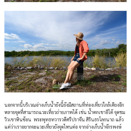
นอกจากนี้บริเวณอ่างเก็บน้ำยังนี้ยังมีสถานที่ท่องเที่ยวใกล้เคียงอีก
หลายจุดที่สามารถแวะเที่ยวถ่ายภาพได้ เช่น น้ำตกเขาอีโต้ จุดชม
วิวเขาหินซ้อน พระพุทธทวารวดีศรีปราจีน สิรินธรโลกนาถ แล้ว
แต่ว่าเราอยากจะแวะเที่ยวยังจุดไหนต่อ จากอ่างเก็บน้ำจักรพงษ์