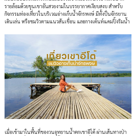
รายล้อมด้วยขุนเขาอันสวยงามในบรรยากาศเงียบสงบ สำหรับ
กิจกรรมท่องเที่ยวในบริเวณอ่างเก็บน้ำจักรพงษ์ มีทั้งปั่นจักรยาน
เดินเล่น หรือชมวิวตามแนวสันเขื่อน และกางเต้นท์แคมปิ้งริมน้ำ
เมื่อเข้ามาในพื้นที่ของวนอุทยานน้ำตกเขาอีโต้ ผ่านเส้นทางป่า