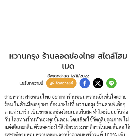
หวานกรุง ร้านลอดช่องไทย สไตล์โฮม
เมด
อัพเดทล่าสุด
12/11/2022
แชร์บทความนี้
คัดลอกลิงค์
สายหวาน สายขนมไทย อยากหาร้านขนมหวานเย็นชื่นใจคลาย
ร้อน ในตัวเมืองอยุธยา ต้องแวะไปที่
หวานกรุง
ร้านคาเฟ่เล็กๆ
ตกแต่งน่ารัก เน้นขายลอดช่องโฮมเมดเส้นสด ทำใหม่แบบวันต่อ
วัน โดยทางร้านทำเองทุกขั้นตอน โดยเลือกใช้วัตถุดิบคุณภาพ ไม่
แต่งสีและกลิ่น ตัวลอดช่องใช้สีเขียวธรรมชาติจากใบเตยคั้นสด ได้
รสชาติคามหอมหวานละมุนจากน้ำตาลมะพร้าวแท้ 100% เพิ่ม