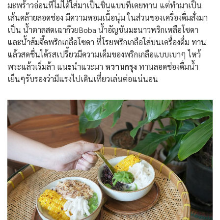
มะพร้าวอ่อนที่ไม่ได้ใส่มาเป็นชิ้นแบบที่เคยทาน แต่ทำมาเป็น
เส้นคล้ายลอดช่อง มีความหอมเนื้อนุ่ม ในส่วนของเครื่องดื่มสั่งมา
เป็น น้ำตาลสดเฉาก๊วยBoba น้ำอัญชันมะนาวพริกเหลือโซดา
และน้ำส้มจี๊ดพริกเกลือโซดา ที่โรยพริกเกลือใส่บนเครื่องดื่ม ทาน
แล้วสดชื่นได้รสเปรี้ยวมีความเค็มของพริกเกลือแบบเบาๆ ไหว้
พระแล้วเริ่มล้า แนะนำแวะมา
หวานกรุง
ทานลอดช่องดื่มน้ำ
เย็นๆรับรองว่ามีแรงไปเดินเที่ยวเล่นต่อแน่นอน