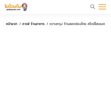
หน้า
ข้อมูล
ที่
ตัว
ค
หน้าแรก
คาเฟ่ ร้านอาหาร
หวานกรุง ร้านลอดช่องไทย สไตล์โฮมเมด
แรก
ท่อง
เที่ยว
อย่าง
ร
เที่ยว
ทริป