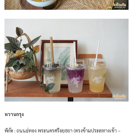
หวานกรุง
พิกัด : ถนนอู่ทอง พระนครศรีอยุธยา (ตรงข้ามประตูทางเข้า –