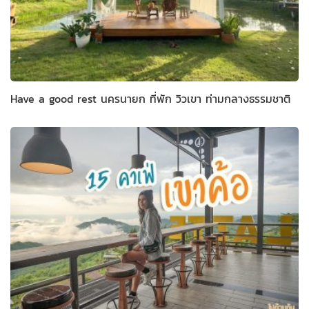
Have a good rest นครนายก ที่พัก วิวเขา ท่ามกลางธรรมชาติ