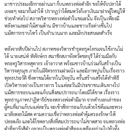
มาชาวประมงอีกรายผ่านมา ก็บนหลวงพ่อดำอีก ขอให้จับปลาได้
เยอะๆ จะมากั้นฝาให้ ปรากฏว่าได้สมหวังก็เอาเงินมาฝากผู้ใหญ่ให้
ช่วยทำต่อไป สภาพวิหารหลวงพ่อดำในขณะนั้น จึงเป็นเพียงมี
หลังคาและฝาไม้สามด้าน มีชาวบ้านและชาวเรือต่างขึ้นไป
นมัสการกราบไหว้ เป็นจำนวนมาก และมักประสบผลสำเร็จ
หลังจากสิบปีผ่านไป สภาพของวิหารชำรุดทรุดโทรมจนใช้งานไม่
ได้ นายเสน่ห์ พิทักษ์กร สมาชิกสภาจังหวัดชลบุรี ได้ร่วมมือกับ
พระครูวิสารทสุตากร เจ้าอาวาส พร้อมชาวบ้านร่วมกันสร้างเป็น
วิหารจตุรมุข ภายในมีจิตรกรรมฝาผนัง และมีภาพปูนปั้นเรื่องราว
พุทธประวัติ ซึ่งหาชมได้ยากในปัจจุบัน ครั้นสร้างเสร็จได้ทำพิธี
เปิดวิหารอย่างเป็นทางการ ในแต่ละวันมีประชาชนเดินทางไป
นมัสการขอบนและแก้บนสิ่งสมปรารถนาโดยมิได้ขาด เรื่องราว
พุทธานุภาพปาฏิหาริย์ของหลวงพ่อดำมีมาก จากคำบอกเล่าของ
ผู้คนที่มาแก้บนแต่ละวัน จะเข้าสักการะแก้บนด้วยไข่ต้มและพวง
มาลัยดอกไม้สด ตามความเชื่อว่าหลวงพ่อดำคุ้มครองรักษาให้
ปลอดภัย และได้โชคลาภสิ่งที่สมปรารถนาไม่ขาดสาย จนหลวงพ่อ
ดำที่ทารักสีดำ กลายเป็นหลวงพ่อดำสีทองเหลืองอร่ามไปทั่วทั้ง