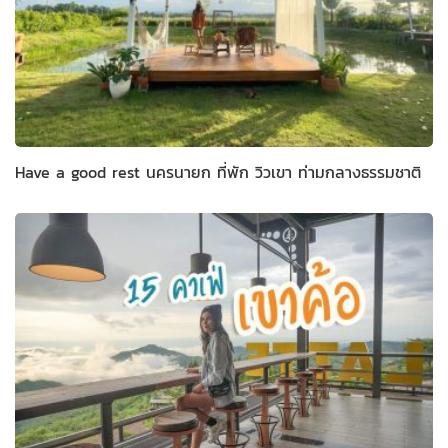
Have a good rest นครนายก ที่พัก วิวเขา ท่ามกลางธรรมชาติ