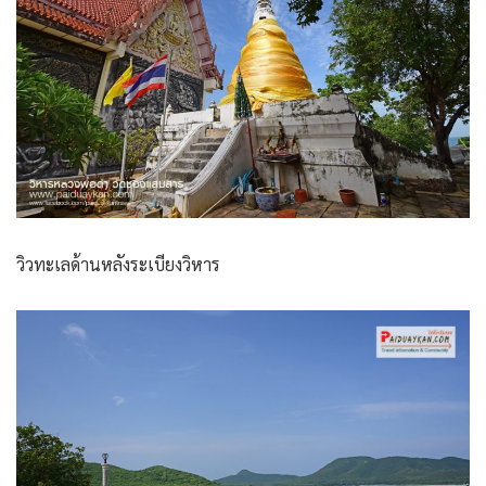
วิวทะเลด้านหลังระเบียงวิหาร