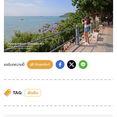
แชร์บทความนี้
คัดลอกลิงค์
TAG:
สัตหีบ