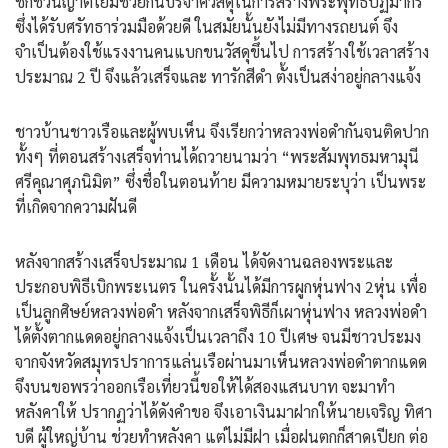
ชักชวนญาติโยมช่วยกันบริจาควัสดุในการสร้างพระพุทธปฏิมากร
ซึ่งได้รับศรัทธาร่วมมือด้วยดี ในสมัยนั้นยังไม่มีทางรถยนต์ จึง
จำเป็นต้องใช้แรงงานคนแบกขนวัสดุขึ้นไป การสร้างใช้เวลาสร้าง
ประมาณ 2 ปี จึงแล้วเสร็จและ ทารักสีดำ ตั้งเป็นสง่าอยู่กลางแจ้ง
ชาวบ้านชาวเรือและผู้พบเห็น จึงเรียกว่าหลวงพ่อดำกันจนติดปาก
ทั้งๆ ที่ตอนสร้างเสร็จท่านได้ถวายนามว่า “พระสัมพุทธมหามุนี
ศรีคุณาศุภนิมิต” ซึ่งชื่อในตอนท้าย มีความหมายระบุว่า เป็นพระ
ที่เกิดจากความฝันดี
หลังจากสร้างเสร็จประมาณ 1 เดือน ได้จัดงานฉลองพระและ
ประกอบพิธีเบิกพระเนตร ในครั้งนั้นได้มีการผูกหุ่นฟาง 2หุ่น เพื่อ
เป็นลูกศิษย์หลวงพ่อดำ หลังจากเสร็จพิธีก็เผาหุ่นฟาง หลวงพ่อดำ
ได้ตั้งตากแดดอยู่กลางแจ้งเป็นเวลาถึง 10 ปีเศษ จนมีชาวประมง
จากจังหวัดสมุทรปราการแล่นเรือผ่านมาเห็นหลวงพ่อดำตากแดด
จึงบนขอพรว่าออกเรือเที่ยวนี้ขอให้ได้สองแสนบาท จะมาทำ
หลังคาให้ ปรากฏว่าได้ดังคำขอ จึงเอาเงินมาฝากให้นายเจริญ ทิศา
บดี ผู้ใหญ่บ้าน ช่วยทำหลังคา แต่ไม่มีฝา เมื่อฝนตกก็สาดเปียก ต่อ