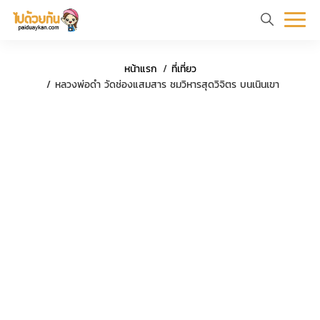
หน้า
ข้อมูล
ที่
ตัว
หน้าแรก
ที่เที่ยว
แรก
ท่อง
เที่ยว
อย่าง
หลวงพ่อดำ วัดช่องแสมสาร ชมวิหารสุดวิจิตร บนเนินเขา
เที่ยว
ทริป