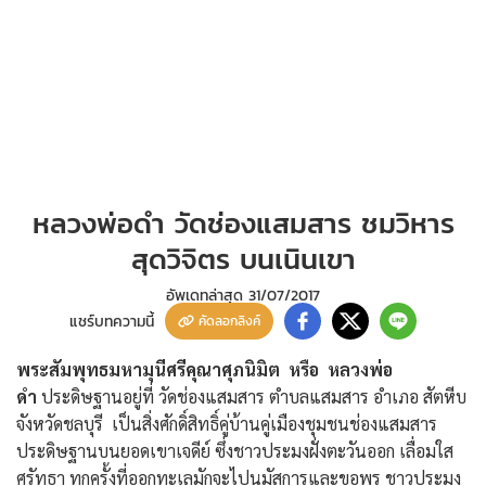
หลวงพ่อดำ วัดช่องแสมสาร ชมวิหาร
สุดวิจิตร บนเนินเขา
อัพเดทล่าสุด
31/07/2017
แชร์บทความนี้
คัดลอกลิงค์
พระสัมพุทธมหามุนีศรีคุณาศุภนิมิต
หรือ
หลวงพ่อ
ดำ
ประดิษฐานอยู่ที่ วัดช่องแสมสาร ตำบลแสมสาร อำเภอ สัตหีบ
จังหวัดชลบุรี เป็นสิ่งศักดิ์สิทธิ์คู่บ้านคู่เมืองชุมชนช่องแสมสาร
ประดิษฐานบนยอดเขาเจดีย์ ซึ่งชาวประมงฝั่งตะวันออก เลื่อมใส
ศรัทธา ทุกครั้งที่ออกทะเลมักจะไปนมัสการและขอพร ชาวประมง