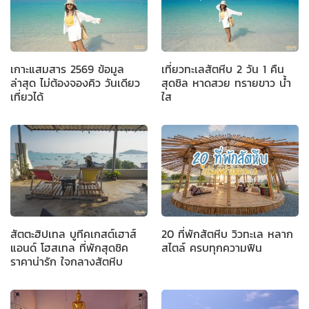
เกาะแสมสาร 2569 ข้อมูล
เที่ยวทะเลสัตหีบ 2 วัน 1 คืน
ล่าสุด ไม่ต้องจองคิว วันเดียว
สุดชิล หาดสวย ทรายขาว น้ำ
เที่ยวได้
ใส
สัตตะฮิปเทล บูทีคเกสต์เฮาส์
20 ที่พักสัตหีบ วิวทะเล หลาก
แอนด์ โฮสเทล ที่พักสุดชิค
สไตล์ ครบทุกความฟิน
ราคาน่ารัก ใจกลางสัตหีบ