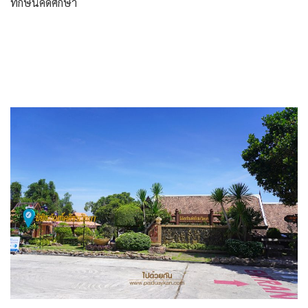
ทักษินคดีศึกษา