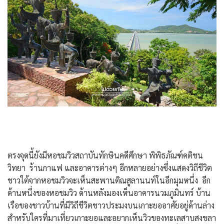
ตรงจุดนี้ยังมีหอชมวิวสถาบันทักษินคดีศึกษา พิพิธภัณฑ์คติชน
วิทยา ร้านกาแฟ และอาคารต่างๆ อีกหลายอย่างซึ่งแสดงวิถีชีวิต
ชาวใต้จากหอชมวิวจะเห็นสะพานติณสูลานนท์ในอีกมุมหนึ่ง อีก
ด้านหนึ่งของหอชมวิว ด้านหลังมองเห็นอาคารนวมภูมินทร์ บ้าน
เรือของชาวบ้านที่มีวิถีชีวิตชาวประมงบนเกาะยออาศัยอยู่ด้านล่าง
สำหรับใครที่มาเที่ยวเกาะยอและอยากเห็นวิวของทะเลสาบสงขลา