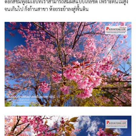
ดอกสีชมพูอิ่มเอิบที่เราสามารถสัมผัสแบบใกล้ชิด เพราะต้นไม่สูง
จนเกินไป กิ่งก้านสาขา ห้อยระย้าลงสู่พื้นดิน