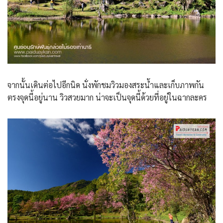
จากนั้นเดินต่อไปอีกนิด นั่งพักชมวิวมองสระน้ำและเก็บภาพกัน
ตรงจุดนี้อยู่นาน วิวสวยมาก น่าจะเป็นจุดนี้ด้วยที่อยู่ในฉากละคร