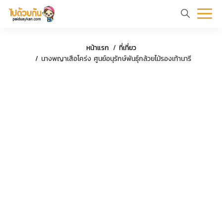
หน้า
ข้อมูล
ที่
ตัว
หน้าแรก
ที่เที่ยว
แรก
ท่อง
เที่ยว
อย่าง
นางพญาเสือโคร่ง ศูนย์อนุรักษ์พันธุ์กล้วยไม้รองเท้านารี
เที่ยว
ทริป