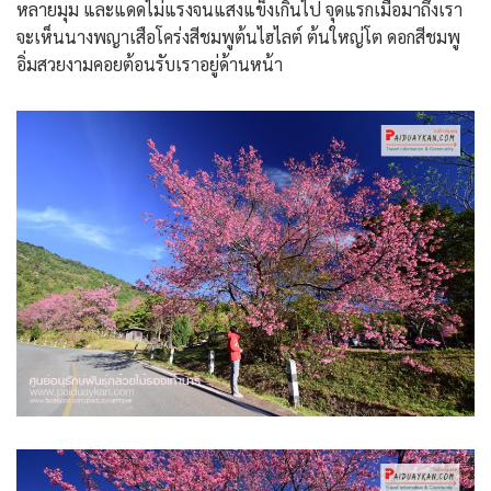
หลายมุม และแดดไม่แรงจนแสงแข็งเกินไป จุดแรกเมื่อมาถึงเรา
จะเห็นนางพญาเสือโคร่งสีชมพูต้นไฮไลต์ ต้นใหญ่โต ดอกสีชมพู
อิ่มสวยงามคอยต้อนรับเราอยู่ด้านหน้า