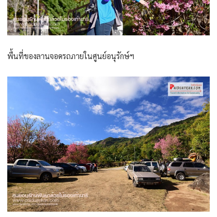
พื้นที่ของลานจอดรถภายในศูนย์อนุรักษ์ฯ