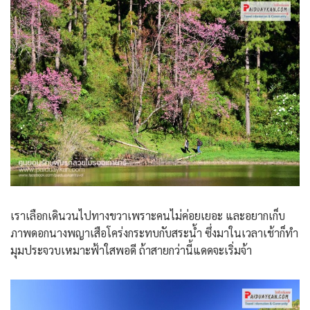
เราเลือกเดินวนไปทางขวาเพราะคนไม่ค่อยเยอะ และอยากเก็บ
ภาพดอกนางพญาเสือโคร่งกระทบกับสระน้ำ ซึ่งมาในเวลาเช้าก็ทำ
มุมประจวบเหมาะฟ้าใสพอดี ถ้าสายกว่านี้แดดจะเริ่มจ้า