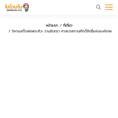
หน้า
ข้อมูล
ที่
ตัว
หน้าแรก
ที่เที่ยว
แรก
ท่อง
เที่ยว
อย่าง
วิหารเสด็จพ่อพระศิวะ รามอินทรา ศาสนาสถานศักดิ์สิทธิ์แห่งองค์เทพ
เที่ยว
ทริป