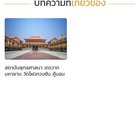
บทความที่
เกี่ยวข้อง
สถาบันพุทธศาสนา เถรวาท
มหายาน วัดโฝวกวงซัน คู้บอน