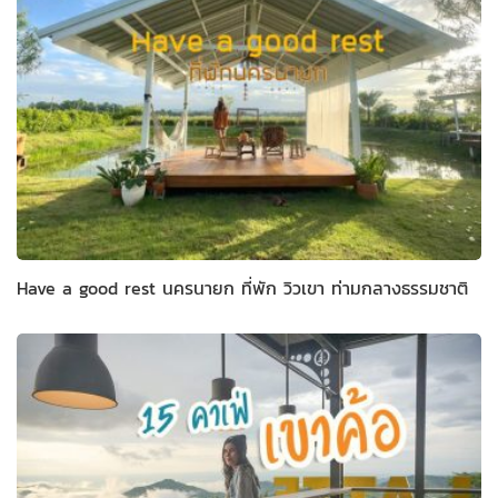
Have a good rest นครนายก ที่พัก วิวเขา ท่ามกลางธรรมชาติ