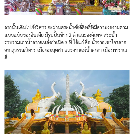
จากนั้นเดินไปยังวิหาร จะผ่านสระน้ำศักดิ์สิทธิ์ที่มีความงดงามตาม
แบบฉบับของอินเดีย มีรูปปั้นช้าง 2 ตัวและองค์เทพ สระน้ำ
รวบรวมเอาน้ำจากแหล่งกำเนิด 3 ที่ ได้แก่ คือ น้ำจากเขาไกรลาศ
จากสุวรรณวิหาร เมืองอมฤตสา และจากแม่น้ำคงคา เมืองพาราณ
สี