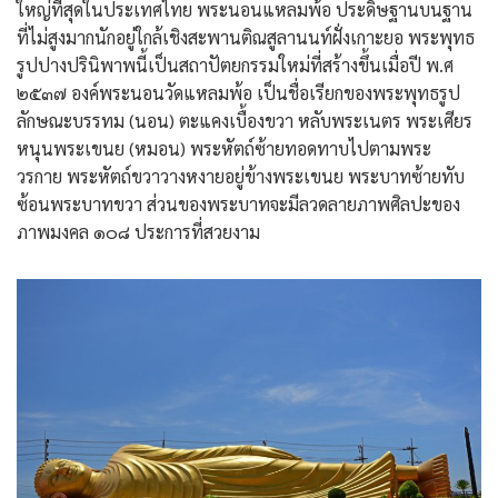
ใหญ่ที่สุดในประเทศไทย พระนอนแหลมพ้อ ประดิษฐานบนฐาน
ที่ไม่สูงมากนักอยู่ใกล้เชิงสะพานติณสูลานนท์ฝั่งเกาะยอ พระพุทธ
รูปปางปรินิพาพนี้เป็นสถาปัตยกรรมใหม่ที่สร้างขึ้นเมื่อปี พ.ศ
๒๕๓๗ องค์พระนอนวัดแหลมพ้อ เป็นชื่อเรียกของพระพุทธรูป
ลักษณะบรรทม (นอน) ตะแคงเบื้องขวา หลับพระเนตร พระเศียร
หนุนพระเขนย (หมอน) พระหัตถ์ซ้ายทอดทาบไปตามพระ
วรกาย พระหัตถ์ขวาวางหงายอยู่ข้างพระเขนย พระบาทซ้ายทับ
ซ้อนพระบาทขวา ส่วนของพระบาทจะมีลวดลายภาพศิลปะของ
ภาพมงคล ๑๐๘ ประการที่สวยงาม