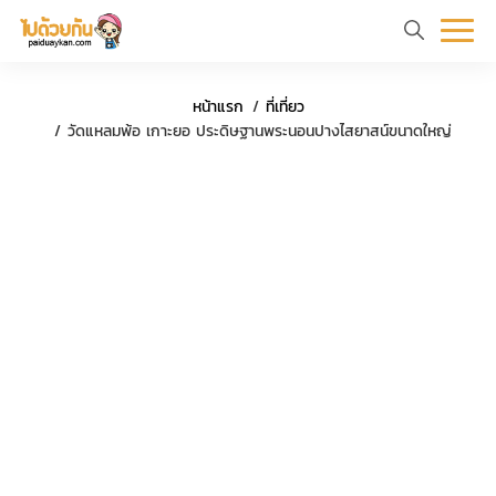
หน้า
ข้อมูล
ที่
ตัว
หน้าแรก
ที่เที่ยว
แรก
ท่อง
เที่ยว
อย่าง
วัดแหลมพ้อ เกาะยอ ประดิษฐานพระนอนปางไสยาสน์ขนาดใหญ่
เที่ยว
ทริป