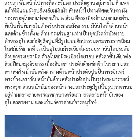
สงขลา หันหน้าไปทางทิศตะวันตก ประดิษฐานอยู่ภายในกำแพง
แก้วที่มีแผนผังรูปสี่เหลี่ยมผืนผ้า หันหน้าไปทางทิศตะวันตก ผัง
ของพระอุโบสถแบ่งออกเป็น ๒ ส่วน คือระเบียงด้านนอกและส่วน
ที่เป็นพื้นที่ภายในสำหรับประกอบสังฆกรรม มีบันไดทั้งด้านหน้า
และด้านข้างทั้ง ๒ ด้าน ตรงส่วนฐานทำเป็นชุดบัวคว่ำบัวหงาย
ตัวพระอุโบสถก่ออิฐถือปูนที่มีรูปแบบศิลปกรรมตามพระราชนิยม
ในสมัยรัชกาลที่ ๓ เป็นอุโบสถมีระเบียงโดยรอบราวบันไดประดับ
ด้วยลูกกรงเซรามิค ตัวอุโบสถมีระเบียงโดยรอบ หลังคาชั้นเดียวต่อ
ด้วยปีกนกมุงด้วยกระเบื้องดินเผา ประดับด้วยช่อฟ้า ใบระกา และ
หางหงส์ หน้าบันหลังคาทางด้านหน้าประดับปูนปั้นพระอินทร์
ทรงช้างเอราวัณ หน้าบันด้านหลังประดับปูนปั้นรูปพระนารายณ์
ทรงครุฑ ส่วนหน้าบัณช่องหน้าต่างและประตูมีรูปปั้นรูปเทพพนม
อยู่ท่ามกลางลายพรรณพฤกษาเครือเถา ลวดลายหน้าบันของ
อุโบสถสวยงาม และเก่าแก่ควรค่าแก่การอนุรักษ์