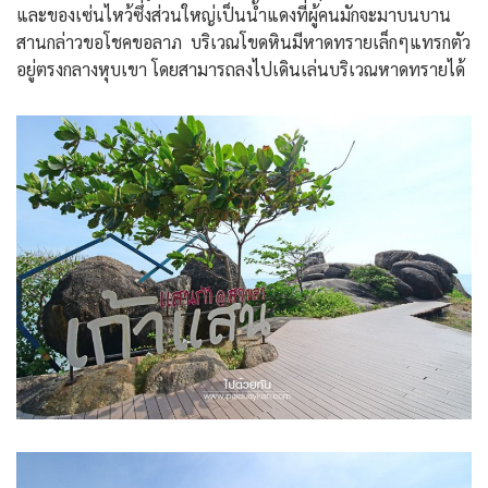
และของเซ่นไหว้ซึ่งส่วนใหญ่เป็นน้ำแดงที่ผู้คนมักจะมาบนบาน
สานกล่าวขอโชคขอลาภ บริเวณโขดหินมีหาดทรายเล็กๆแทรกตัว
อยู่ตรงกลางหุบเขา โดยสามารถลงไปเดินเล่นบริเวณหาดทรายได้