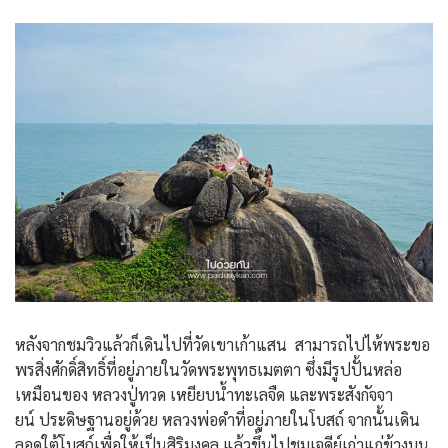
หลังจากชมวิวแล้วก็เดินไปที่วัดเขาเก้าแสน สามารถไปไห้พระขอ
พรสิ่งศักดิ์สิทธิ์ที่อยู่ภายในวัดพระพุทธเมตตา ซึ่งมีรูปปั้นหล่อ
เหมือนของ หลวงปู่ทวด เหยียบน้ำทะเลจืด และพระสังกัจจา
ยน์ ประดิษฐานอยู่ด้วย หลวงพ่อดำที่อยู่ภายในโบสถ์ จากนั้นเดิน
ลอดใต้โบสถ์เพื่อให้เป็นสิริมงคล แล้วขึ้นไปชมเจดีย์เก่าแก่ข้างบน