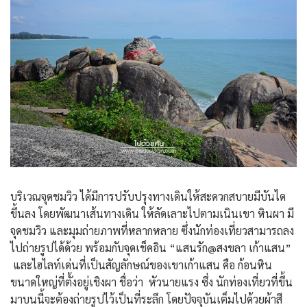
บริเวณจุดชมวิว ได้มีการปรับปรุงทางเดินให้สะดวกสบายมีบันได
ขึ้นลง โดยพัฒนาเส้นทางเดิน ให้ลัดเลาะไปตามเนินเขา หินผา มี
จุดชมวิว และมุมถ่ายภาพที่หลากหลาย ซึ่งนักท่องเที่ยวสามารถลง
ไปถ่ายรูปได้ด้วย พร้อมกับจุดเช็คอิน “แสนรัก@สงขลา เก้าแสน”
และไฮไลท์เด่นที่เป็นสัญลักษณ์ของเขาเก้าแสน คือ ก้อนหิน
ขนาดใหญ่ที่ตั้งอยู่เชิงผา ชื่อว่า หัวนายแรง ซึ่ง นักท่องเที่ยวที่ขึ้น
มาบนนี้จะต้องถ่ายรูปไว้เป็นที่ระลึก โดยปัจจุบันเต็มไปด้วยผ้าสี