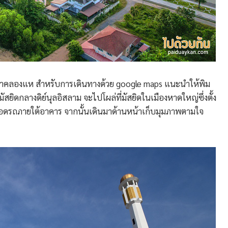
น้ำคลองแห สำหรับการเดินทางด้วย google maps แนะนำให้พิม
ยิดกลางดิย์นุลอิสลาม จะไปโผล่ที่มัสยิดในเมืองหาดใหญ่ซึ่งตั้ง
่จอดรถภายใต้อาคาร จากนั้นเดินมาด้านหน้าเก็บมุมภาพตามใจ