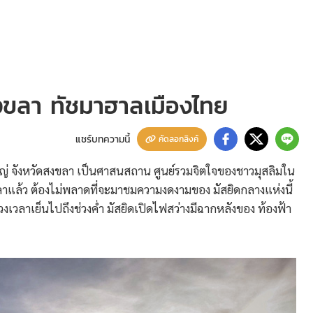
งขลา ทัชมาฮาลเมืองไทย
แชร์บทความนี้
คัดลอกลิงค์
ใหญ่ จังหวัดสงขลา เป็นศาสนสถาน ศูนย์รวมจิตใจของชาวมุสลิมใน
แล้ว ต้องไม่พลาดที่จะมาชมความงดงามของ มัสยิดกลางแห่งนี้
งเวลาเย็นไปถึงช่วงค่ำ มัสยิดเปิดไฟสว่างมีฉากหลังของ ท้องฟ้า