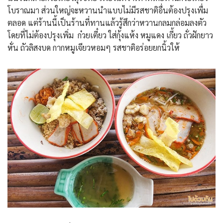
โบราณมา ส่วนใหญ่จะหวานนำแบบไม่มีรสชาติอื่นต้องปรุงเพื่ม
ตลอด แต่ร้านนี้เป็นร้านที่ทานแล้วรู้สึกว่าหวานกลมกล่อมลงตัว
โดยที่ไม่ต้องปรุงเพิ่ม ก๋วยเตี๋ยว ใส่กุ้งแห้ง หมูแดง เกี้ยว ถั่วฝักยาว
หั่น ถัวลิสงบด กากหมูเจียวหอมๆ รสชาติอร่อยยกนิ้วให้