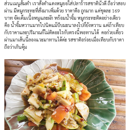
ส่วนเมนูส้มตำ เราสั่งตำแตงหมูยอใส่ปลาร้ารสชาตินัวดี ถือว่าสอบ
ผ่าน มีหมูกระทะที่สั่งมาเพิ่มด้วย ราคาคือ ถูกมาก แค่ชุดละ 169
บาท จัดเต็มเนื้อหมูและผัก พร้อมน้ำจิ้ม หมูกระทะติดอย่างเดียว
คือ น้ำจิ้มหวานมากไปนิดแม้บีบมะนาลงไปก็ยังหวาน แต่ถ้าเทียบ
กับราคาและปริมาณก็ไม่ติดอะไรกับตรงนี้พอทานได้ คอก๋วยเตี๋ยว
ผ่านมาเส้นนี้ลองแวะมาทานได้ค่ะ รสชาติอร่อยเมื่อเทียบกับราคา
ถือว่าเกินคุ้ม