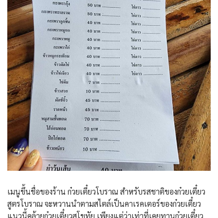
เมนูขึ้นชื่อของร้าน ก๋วยเตี๋ยวโบราณ สำหรับรสชาติของก๋วยเตี๋ยว
สูตรโบราณ จะหวานนำตามสไตล์เป็นคาเรคเตอร์ของก๋วยเตี๋ยว
แนวนี้คล้ายก๋วยเตี๋ยวสุโขทัย เพียงแต่ว่าเท่าที่เคยทานก๋วยเตี๋ยว