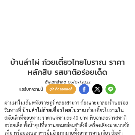
บ้านลำไผ่ ก๋วยเตี๋ยวไทยโบราณ ราคา
หลักสิบ รสชาติอร่อยเด็ด
อัพเดทล่าสุด
06/07/2022
แชร์บทความนี้
คัดลอกลิงค์
ผ่านมาในเส้นหทัยราษฎร์ คลองสามวา ต้องแวะมาลองร้านอร่อย
ริมทางที่
บ้านลำไผ่ก๋วยเตี๋ยวไทยโบราณ
ก๋วยเตี๋ยวโบราณใน
สมัยเด็กที่ชอบทาน ราคาแค่ชามละ 40 บาท ที่บอกเลยว่ารสชาติ
อร่อยเด็ด ทั้งน้ำซุปที่หวานกลมกล่อมกำลังดี เครื่องเคียงมาแบบจัด
เต็ม พร้อมเมนูอาหารอื่นอีกมากมายทั้งอาหารจานเดียว ส้มตำ