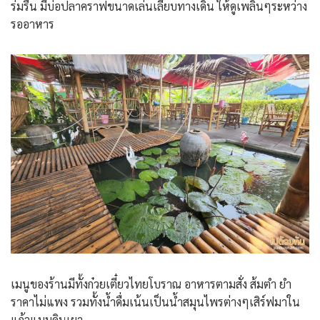
ร่มรื่น มีบ่อปลาคราฟขนาดเล่นเลียบทางเดิน ให้ดูเพลินๆระหว่าง
รออาหาร
เมนูของร้านมีทั้งก๋วยเตี๋ยวไทยโบราณ อาหารตามสั่ง ส้มตำ ยำ
ราคาไม่แพง รวมทั้งน้ำดื่มเน้นเป็นน้ำสมุนไพรต่างๆเสิร์ฟมาใน
แก้วแบบดินเผา