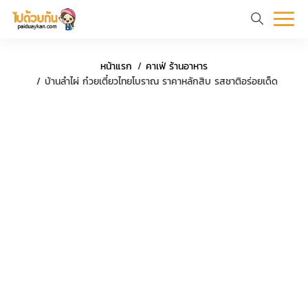
หน้า
ข้อมูล
ที่
ตัว
ค
หน้าแรก
คาเฟ่ ร้านอาหาร
แรก
ท่อง
เที่ยว
อย่าง
ร
บ้านลำไผ่ ก๋วยเตี๋ยวไทยโบราณ ราคาหลักสิบ รสชาติอร่อยเด็ด
เที่ยว
ทริป