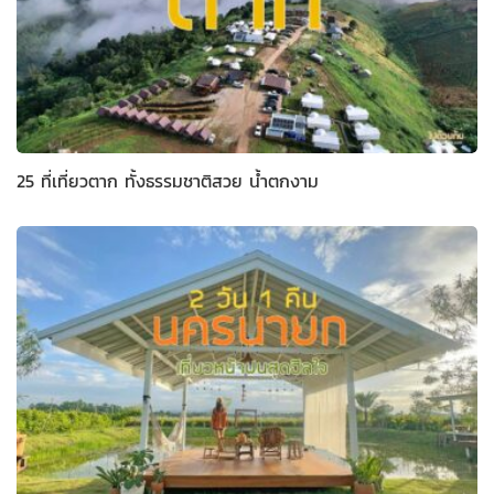
25 ที่เที่ยวตาก ทั้งธรรมชาติสวย น้ำตกงาม