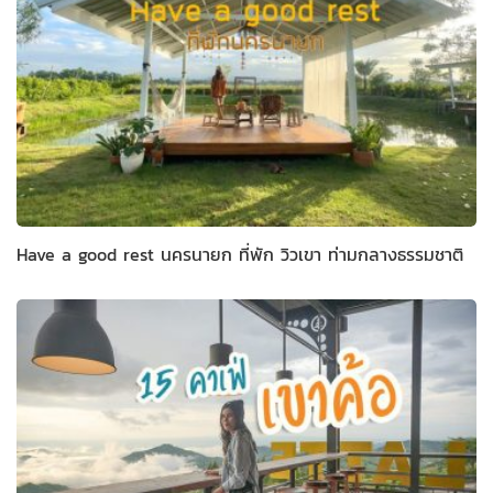
Have a good rest นครนายก ที่พัก วิวเขา ท่ามกลางธรรมชาติ