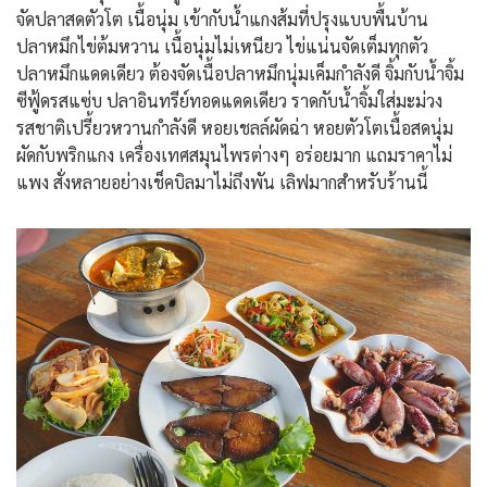
จัดปลาสดตัวโต เนื้อนุ่ม เข้ากับน้ำแกงส้มที่ปรุงแบบพื้นบ้าน
ปลาหมึกไข่ต้มหวาน เนื้อนุ่มไม่เหนียว ไข่แน่นจัดเต็มทุกตัว
ปลาหมึกแดดเดียว ต้องจัดเนื้อปลาหมึกนุ่มเค็มกำลังดี จิ้มกับน้ำจิ้ม
ซีฟู้ดรสแซ่บ ปลาอินทรีย์ทอดแดดเดียว ราดกับน้ำจิ้มใส่มะม่วง
รสชาติเปรี้ยวหวานกำลังดี หอยเชลล์ผัดฉ่า หอยตัวโตเนื้อสดนุ่ม
ผัดกับพริกแกง เครื่องเทศสมุนไพรต่างๆ อร่อยมาก แถมราคาไม่
แพง สั่งหลายอย่างเช็คบิลมาไม่ถึงพัน เลิฟมากสำหรับร้านนี้