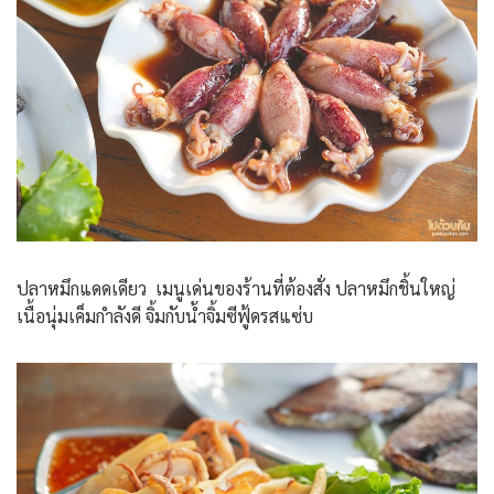
ปลาหมึกแดดเดียว เมนูเด่นของร้านที่ต้องสั่ง ปลาหมึกชิ้นใหญ่
เนื้อนุ่มเค็มกำลังดี จิ้มกับน้ำจิ้มซีฟู้ดรสแซ่บ