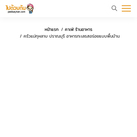
หน้า
ข้อมูล
ที่
ตัว
ค
หน้าแรก
คาเฟ่ ร้านอาหาร
แรก
ท่อง
เที่ยว
อย่าง
ร
ครัวแม่กุหลาบ ปราณบุรี อาหารทะเลรสอร่อยแบบพื้นบ้าน
เที่ยว
ทริป