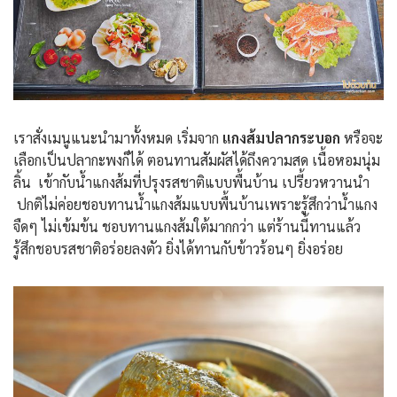
เราสั่งเมนูแนะนำมาทั้งหมด เริ่มจาก
แกงส้มปลากระบอก
หรือจะ
เลือกเป็นปลากะพงก็ได้ ตอนทานสัมผัสได้ถึงความสด เนื้อหอมนุ่ม
ลิ้น เข้ากับน้ำแกงส้มที่ปรุงรสชาติแบบพื้นบ้าน เปรี้ยวหวานนำ
ปกติไม่ค่อยชอบทานน้ำแกงส้มแบบพื้นบ้านเพราะรู้สึกว่าน้ำแกง
จืดๆ ไม่เข้มข้น ชอบทานแกงส้มใต้มากกว่า แต่ร้านนี้ทานแล้ว
รู้สึกชอบรสชาติอร่อยลงตัว ยิ่งได้ทานกับข้าวร้อนๆ ยิ่งอร่อย