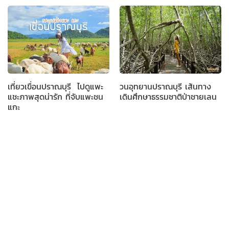
เที่ยวเขื่อนปราณบุรี ไปดูแพะ
วนอุทยานปราณบุรี เส้นทาง
แชะภาพสุดน่ารัก ที่จับแพะชน
เดินศึกษาธรรมชาติป่าชายเลน
แกะ