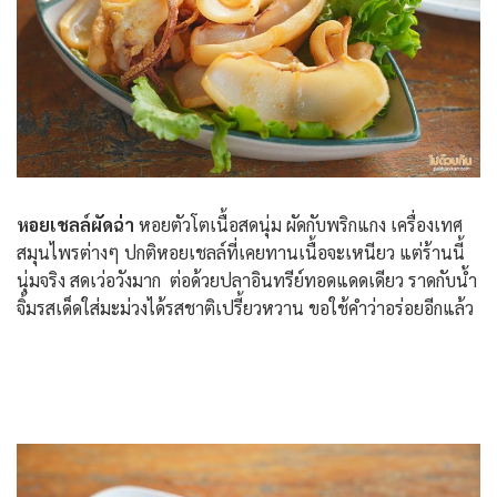
หอยเชลล์ผัดฉ่า
หอยตัวโตเนื้อสดนุ่ม ผัดกับพริกแกง เครื่องเทศ
สมุนไพรต่างๆ ปกติหอยเชลล์ที่เคยทานเนื้อจะเหนียว แต่ร้านนี้
นุ่มจริง สดเว่อวังมาก ต่อด้วยปลาอินทรีย์ทอดแดดเดียว ราดกับน้ำ
จิ้มรสเด็ดใส่มะม่วงได้รสชาติเปรี้ยวหวาน ขอใช้คำว่าอร่อยอีกแล้ว